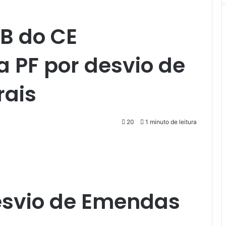
B do CE
a PF por desvio de
rais
20
1 minuto de leitura
esvio de Emendas