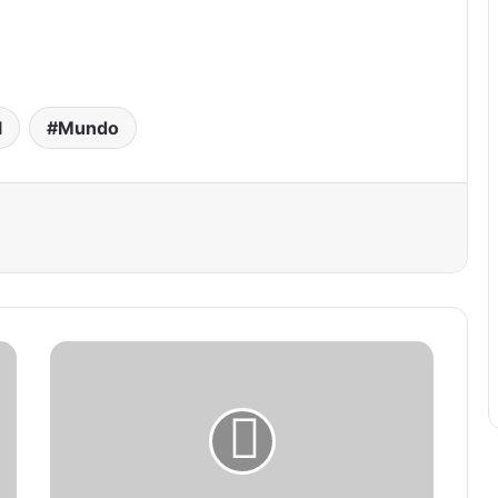
l
Mundo
est