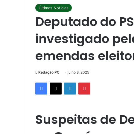
Últimas Notícias
Deputado do PS
investigado pel
emendas eleito
Redação PC
julho 8, 2025
Facebook
X
Linkedin
Pinterest
Suspeitas de D