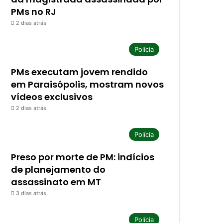
PMs no RJ
2 dias atrás
Polícia
PMs executam jovem rendido
em Paraisópolis, mostram novos
vídeos exclusivos
2 dias atrás
Polícia
Preso por morte de PM: indícios
de planejamento do
assassinato em MT
3 dias atrás
Polícia