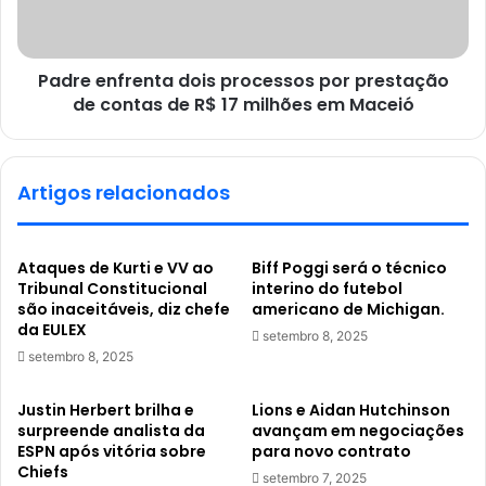
Padre enfrenta dois processos por prestação
de contas de R$ 17 milhões em Maceió
Artigos relacionados
Ataques de Kurti e VV ao
Biff Poggi será o técnico
Tribunal Constitucional
interino do futebol
são inaceitáveis, diz chefe
americano de Michigan.
da EULEX
setembro 8, 2025
setembro 8, 2025
Justin Herbert brilha e
Lions e Aidan Hutchinson
surpreende analista da
avançam em negociações
ESPN após vitória sobre
para novo contrato
Chiefs
setembro 7, 2025