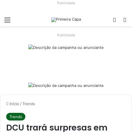
Publicidade
Menu
Switch
Pr
Publicidade
Início
/
Trends
Trends
DCU trará surpresas em