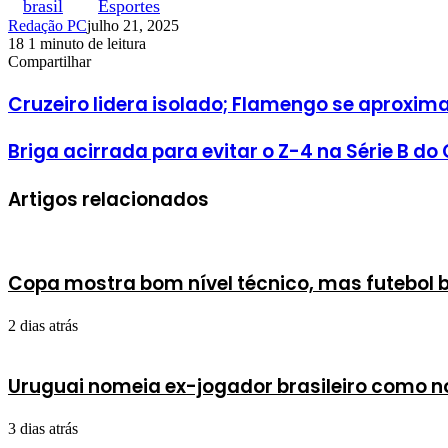
brasil
Esportes
Redação PC
julho 21, 2025
18
1 minuto de leitura
Facebook
X
Linkedin
Pinterest
WhatsApp
Telegram
Compartilhar
Facebook
X
Linkedin
Pinterest
WhatsApp
Telegram
Cruzeiro lidera isolado; Flamengo se aproxim
Briga acirrada para evitar o Z-4 na Série B d
Artigos relacionados
Copa mostra bom nível técnico, mas futebol br
2 dias atrás
Uruguai nomeia ex-jogador brasileiro como n
3 dias atrás