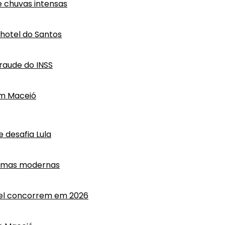
e chuvas intensas
hotel do Santos
raude do INSS
em Maceió
 desafia Lula
ormas modernas
anel concorrem em 2026