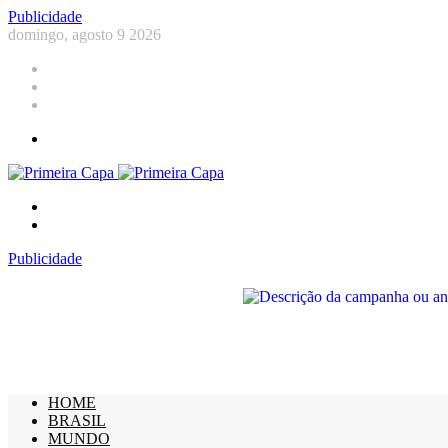
Publicidade
domingo, agosto 9 2026
Facebook
YouTube
Instagram
Menu
Procurar
por
Switch
skin
Publicidade
HOME
BRASIL
MUNDO