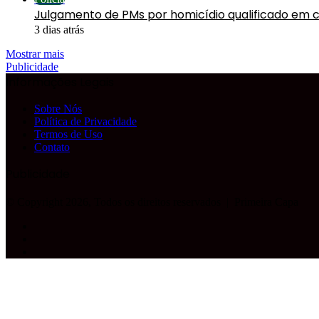
Julgamento de PMs por homicídio qualificado em 
3 dias atrás
Mostrar mais
Publicidade
Informações Legais
Sobre Nós
Política de Privacidade
Termos de Uso
Contato
Publicidade
© Copyright 2026, Todos os direitos reservados |
Primeira Capa
Facebook
YouTube
Instagram
Facebook
X
WhatsApp
Telegram
Botão
Voltar
ao
topo