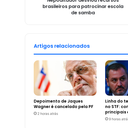
Nepoditador desviou recursos
brasileiros para patrocinar escola
de samba
Artigos relacionados
Depoimento de Jaques
Linha do 
Wagner é cancelado pela PF
no STF: c
principais
2 horas atrás
9 horas atrá