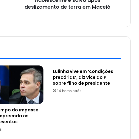
Adolescente é salvo após
deslizamento de terra em Maceió
Lulinha vive em ‘condições
precárias’, diz vice do PT
sobre filho de presidente
14 horas atrás
tempo do impasse
ompreenda os
 eventos
s