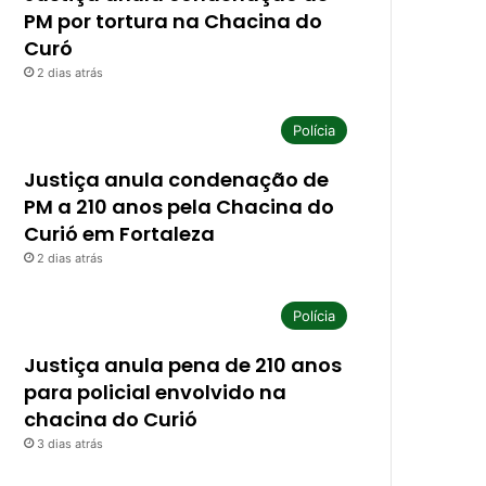
PM por tortura na Chacina do
Curó
2 dias atrás
Polícia
Justiça anula condenação de
PM a 210 anos pela Chacina do
Curió em Fortaleza
2 dias atrás
Polícia
Justiça anula pena de 210 anos
para policial envolvido na
chacina do Curió
3 dias atrás