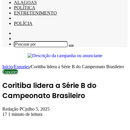
ALAGOAS
POLÍTICA
ENTRETENIMENTO
ESPORTES
POLÍCIA
Barra
Lateral
Switch
skin
Procurar
por
Início
/
Esportes
/
Coritiba lidera a Série B do Campeonato Brasileiro
Esportes
Coritiba lidera a Série B do
Campeonato Brasileiro
Redação PC
julho 5, 2025
17
1 minuto de leitura