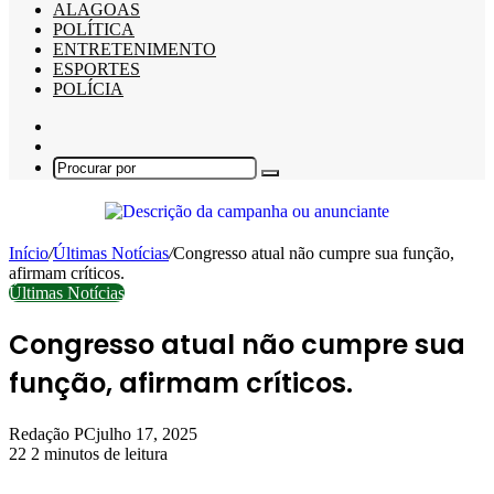
ALAGOAS
POLÍTICA
ENTRETENIMENTO
ESPORTES
POLÍCIA
Barra
Lateral
Switch
skin
Procurar
por
Início
/
Últimas Notícias
/
Congresso atual não cumpre sua função,
afirmam críticos.
Últimas Notícias
Congresso atual não cumpre sua
função, afirmam críticos.
Redação PC
julho 17, 2025
22
2 minutos de leitura