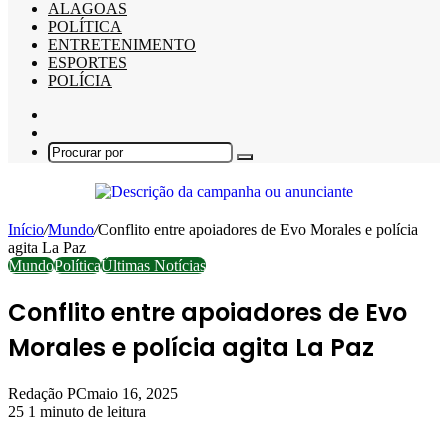
ALAGOAS
POLÍTICA
ENTRETENIMENTO
ESPORTES
POLÍCIA
Barra
Lateral
Switch
skin
Procurar
por
Início
/
Mundo
/
Conflito entre apoiadores de Evo Morales e polícia
agita La Paz
Mundo
Política
Últimas Notícias
Conflito entre apoiadores de Evo
Morales e polícia agita La Paz
Redação PC
maio 16, 2025
25
1 minuto de leitura