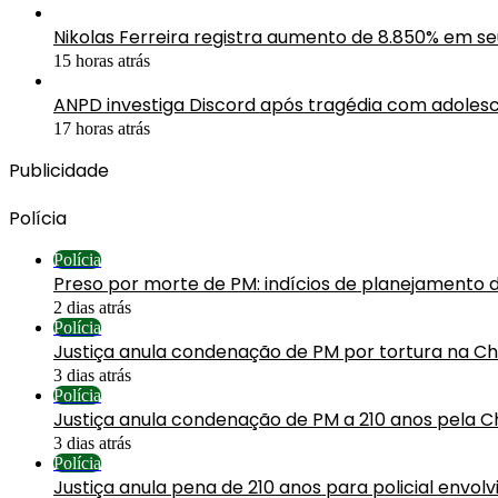
Nikolas Ferreira registra aumento de 8.850% em s
15 horas atrás
ANPD investiga Discord após tragédia com adolesc
17 horas atrás
Publicidade
Polícia
Polícia
Preso por morte de PM: indícios de planejamento 
2 dias atrás
Polícia
Justiça anula condenação de PM por tortura na C
3 dias atrás
Polícia
Justiça anula condenação de PM a 210 anos pela C
3 dias atrás
Polícia
Justiça anula pena de 210 anos para policial envol