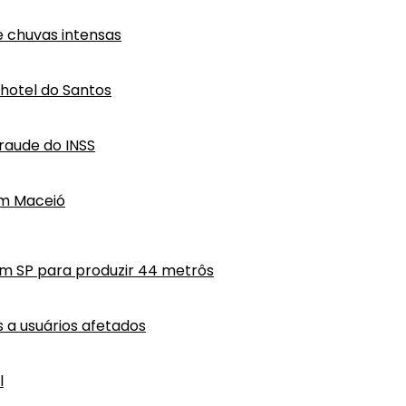
e chuvas intensas
hotel do Santos
raude do INSS
em Maceió
em SP para produzir 44 metrôs
a usuários afetados
l