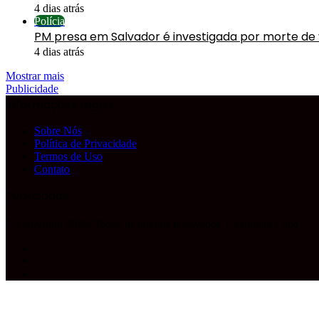
4 dias atrás
Polícia
PM presa em Salvador é investigada por morte de
4 dias atrás
Mostrar mais
Publicidade
Informações Legais
Sobre Nós
Política de Privacidade
Termos de Uso
Contato
Publicidade
© Copyright 2026, Todos os direitos reservados |
Primeira Capa
Facebook
YouTube
Instagram
Facebook
X
WhatsApp
Telegram
Botão
Voltar