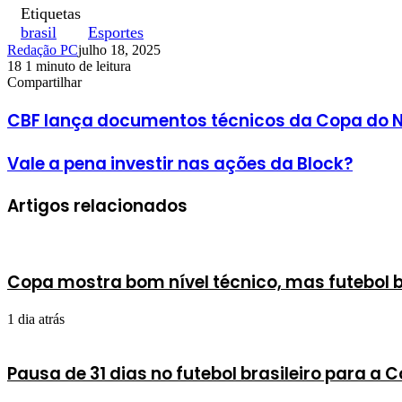
Etiquetas
brasil
Esportes
Redação PC
julho 18, 2025
18
1 minuto de leitura
Facebook
X
Linkedin
Pinterest
WhatsApp
Telegram
Compartilhar
Facebook
X
Linkedin
Pinterest
WhatsApp
Telegram
CBF lança documentos técnicos da Copa do 
Vale a pena investir nas ações da Block?
Artigos relacionados
Copa mostra bom nível técnico, mas futebol br
1 dia atrás
Pausa de 31 dias no futebol brasileiro para a