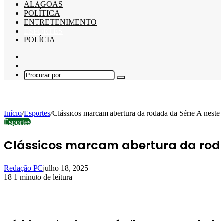
ALAGOAS
POLÍTICA
ENTRETENIMENTO
ESPORTES
POLÍCIA
Barra
Lateral
Switch
skin
Procurar
por
Início
/
Esportes
/
Clássicos marcam abertura da rodada da Série A neste
Esportes
Clássicos marcam abertura da rod
Redação PC
julho 18, 2025
18
1 minuto de leitura
Facebook
X
Linkedin
Pinterest
WhatsApp
Telegram