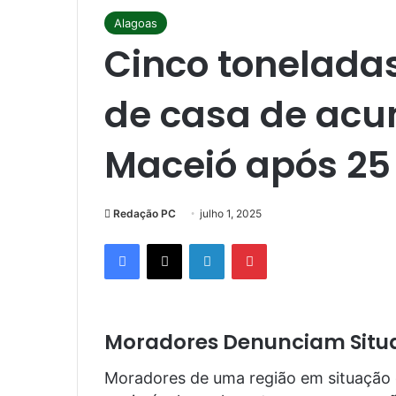
Alagoas
Cinco toneladas
de casa de ac
Maceió após 25
Redação PC
julho 1, 2025
Facebook
X
Linkedin
Pinterest
Moradores Denunciam Situa
Moradores de uma região em situação d