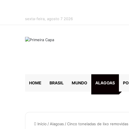
sexta-feira, agosto 7 2026
HOME
BRASIL
MUNDO
ALAGOAS
PO
Início
/
Alagoas
/
Cinco toneladas de lixo removida