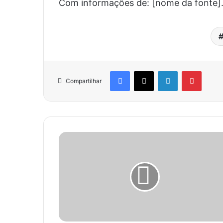
Com informações de: [nome da fonte]
Facebook
X
Linkedin
Pinter
Compartilhar