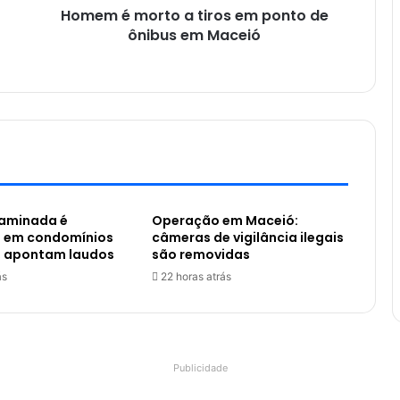
Homem é morto a tiros em ponto de
ônibus em Maceió
aminada é
Operação em Maceió:
 em condomínios
câmeras de vigilância ilegais
, apontam laudos
são removidas
ás
22 horas atrás
Publicidade