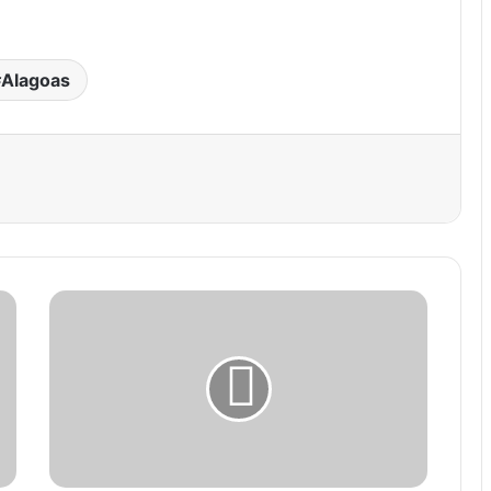
.
Alagoas
est