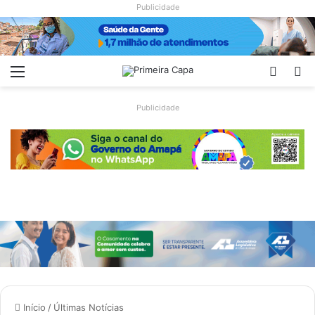
Publicidade
Menu
Switch
Pr
Publicidade
Início
/
Últimas Notícias