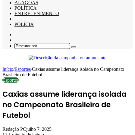
ALAGOAS
POLÍTICA
ENTRETENIMENTO
ESPORTES
POLÍCIA
Barra
Lateral
Switch
skin
Procurar
por
Início
/
Esportes
/
Caxias assume liderança isolada no Campeonato
Brasileiro de Futebol
Esportes
Caxias assume liderança isolada
no Campeonato Brasileiro de
Futebol
Redação PC
julho 7, 2025
17
1 minuto de leitura