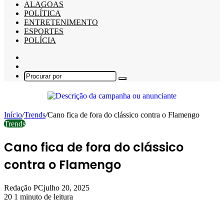
ALAGOAS
POLÍTICA
ENTRETENIMENTO
ESPORTES
POLÍCIA
Barra
Lateral
Switch
skin
Procurar
por
Início
/
Trends
/
Cano fica de fora do clássico contra o Flamengo
Trends
Cano fica de fora do clássico
contra o Flamengo
Redação PC
julho 20, 2025
20
1 minuto de leitura