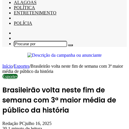
ALAGOAS
POLÍTICA
ENTRETENIMENTO
ESPORTES
POLÍCIA
Barra
Lateral
Switch
skin
Procurar
por
Início
/
Esportes
/
Brasileirão volta neste fim de semana com 3ª maior
média de público da história
Esportes
Brasileirão volta neste fim de
semana com 3ª maior média de
público da história
Redação PC
julho 16, 2025
20
1 minuto de leitura