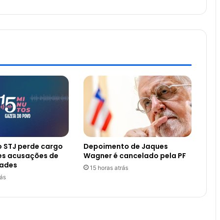
o STJ perde cargo
Depoimento de Jaques
es acusações de
Wagner é cancelado pela PF
dades
15 horas atrás
rás