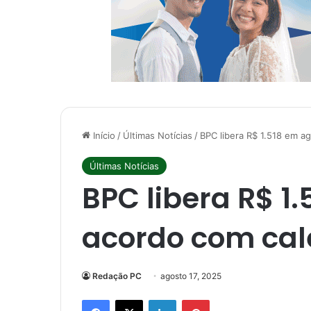
Início
/
Últimas Notícias
/
BPC libera R$ 1.518 em ag
Últimas Notícias
BPC libera R$ 1
acordo com cale
Redação PC
agosto 17, 2025
Facebook
X
Linkedin
Pinterest