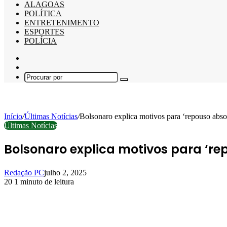
ALAGOAS
POLÍTICA
ENTRETENIMENTO
ESPORTES
POLÍCIA
Barra
Lateral
Switch
skin
Procurar
por
Início
/
Últimas Notícias
/
Bolsonaro explica motivos para ‘repouso abso
Últimas Notícias
Bolsonaro explica motivos para ‘r
Redação PC
julho 2, 2025
20
1 minuto de leitura
Facebook
X
Linkedin
Pinterest
WhatsApp
Telegram