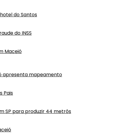
hotel do Santos
raude do INSS
em Maceió
eió apresenta mapeamento
s Pais
em SP para produzir 44 metrôs
aceió