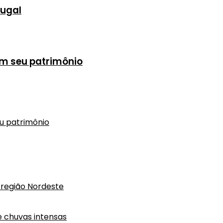
tugal
em seu patrimônio
eu patrimônio
região Nordeste
e chuvas intensas