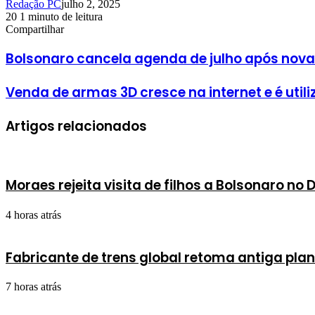
Redação PC
julho 2, 2025
20
1 minuto de leitura
Facebook
X
Linkedin
Pinterest
WhatsApp
Telegram
Compartilhar
Facebook
X
Linkedin
Pinterest
WhatsApp
Telegram
Bolsonaro cancela agenda de julho após nova
Venda de armas 3D cresce na internet e é util
Artigos relacionados
Moraes rejeita visita de filhos a Bolsonaro no 
4 horas atrás
Fabricante de trens global retoma antiga pla
7 horas atrás