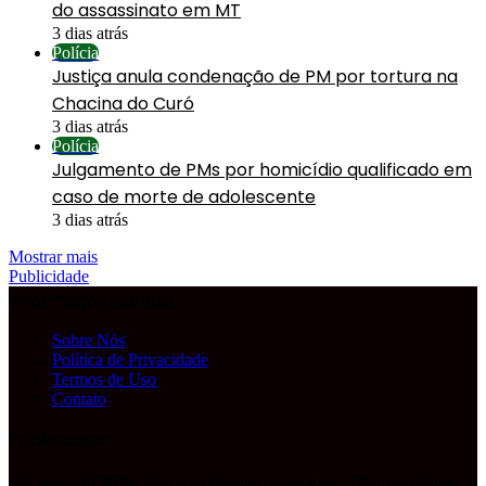
do assassinato em MT
3 dias atrás
Polícia
Justiça anula condenação de PM por tortura na
Chacina do Curó
3 dias atrás
Polícia
Julgamento de PMs por homicídio qualificado em
caso de morte de adolescente
3 dias atrás
Mostrar mais
Publicidade
Informações Legais
Sobre Nós
Política de Privacidade
Termos de Uso
Contato
Publicidade
© Copyright 2026, Todos os direitos reservados |
Primeira Capa