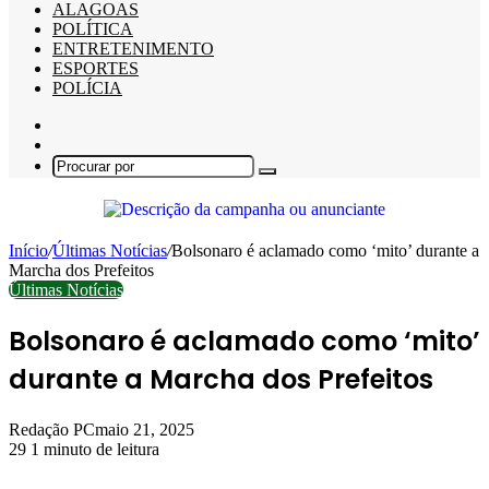
ALAGOAS
POLÍTICA
ENTRETENIMENTO
ESPORTES
POLÍCIA
Barra
Lateral
Switch
skin
Procurar
por
Início
/
Últimas Notícias
/
Bolsonaro é aclamado como ‘mito’ durante a
Marcha dos Prefeitos
Últimas Notícias
Bolsonaro é aclamado como ‘mito’
durante a Marcha dos Prefeitos
Redação PC
maio 21, 2025
29
1 minuto de leitura