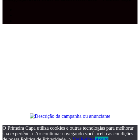
Facebook
YouTube
Instagram
Facebook
X
WhatsApp
Telegram
Botão
Voltar
ao
topo
O Primeira Capa utiliza cookies e outras tecnologias para melhorar
sua experiência. Ao continuar navegando você aceita as condições
de nossa Politica de Privacidade ->
Ver Política
Aceito