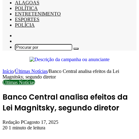
ALAGOAS
POLÍTICA
ENTRETENIMENTO
ESPORTES
POLÍCIA
Barra
Lateral
Switch
skin
Procurar
por
Início
/
Últimas Notícias
/
Banco Central analisa efeitos da Lei
Magnitsky, segundo diretor
Últimas Notícias
Banco Central analisa efeitos da
Lei Magnitsky, segundo diretor
Redação PC
agosto 17, 2025
20
1 minuto de leitura