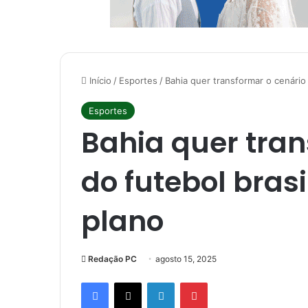
Início
/
Esportes
/
Bahia quer transformar o cenário
Esportes
Bahia quer tran
do futebol bras
plano
Redação PC
agosto 15, 2025
Facebook
X
Linkedin
Pinterest