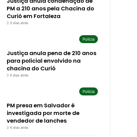
Justiça anula condenação de
PM a 210 anos pela Chacina do
Curió em Fortaleza
3 dias atrás
Polícia
Justiça anula pena de 210 anos
para policial envolvido na
chacina do Curió
4 dias atrás
Polícia
PM presa em Salvador é
investigada por morte de
vendedor de lanches
4 dias atrás