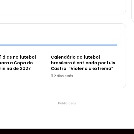
1 dias no futebol
Calendário do futebol
 para a Copa do
brasileiro é criticado por Luís
inina de 2027
Castro: “Violência extrema”
2 dias atrás
Publicidade