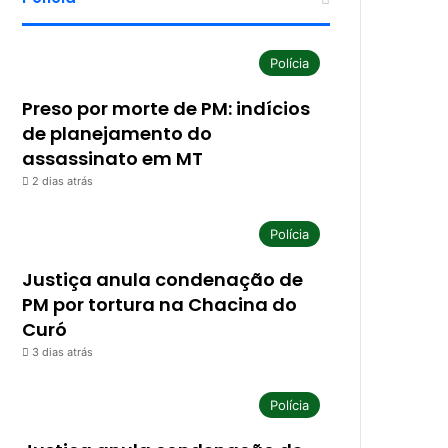
Polícia
Preso por morte de PM: indícios
de planejamento do
assassinato em MT
2 dias atrás
Polícia
Justiça anula condenação de
PM por tortura na Chacina do
Curó
3 dias atrás
Polícia