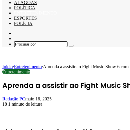
ALAGOAS
POLÍTICA
ENTRETENIMENTO
ESPORTES
POLÍCIA
Barra
Lateral
Switch
skin
Procurar
por
Início
/
Entretenimento
/
Aprenda a assistir ao Fight Music Show 6 com
Entretenimento
Aprenda a assistir ao Fight Music 
Redação PC
maio 16, 2025
18
1 minuto de leitura
Facebook
X
Linkedin
Pinterest
WhatsApp
Telegram