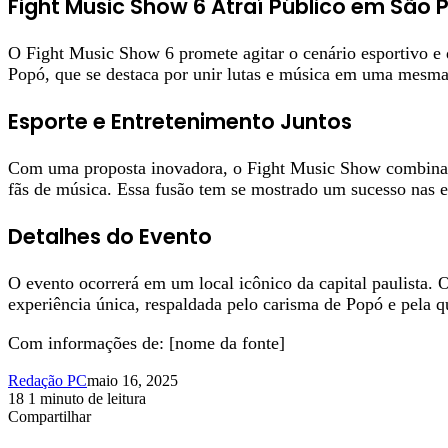
Fight Music Show 6 Atraí Público em São 
O Fight Music Show 6 promete agitar o cenário esportivo e
Popó, que se destaca por unir lutas e música em uma mesma
Esporte e Entretenimento Juntos
Com uma proposta inovadora, o Fight Music Show combina c
fãs de música. Essa fusão tem se mostrado um sucesso nas ed
Detalhes do Evento
O evento ocorrerá em um local icônico da capital paulista
experiência única, respaldada pelo carisma de Popó e pela q
Com informações de: [nome da fonte]
Redação PC
maio 16, 2025
18
1 minuto de leitura
Facebook
X
Linkedin
Pinterest
WhatsApp
Telegram
Compartilhar
Facebook
X
Linkedin
Pinterest
WhatsApp
Telegram