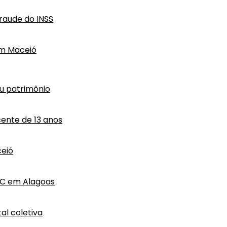
raude do INSS
em Maceió
eu patrimônio
ente de 13 anos
eió
HC em Alagoas
al coletiva