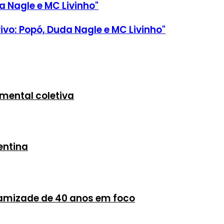
a Nagle e MC Livinho"
vo: Popó, Duda Nagle e MC Livinho"
mental coletiva
entina
 amizade de 40 anos em foco