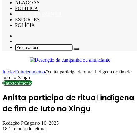
ALAGOAS
POLÍTICA
ENTRETENIMENTO
ESPORTES
POLÍCIA
Barra
Lateral
Switch
skin
Procurar
por
Início
/
Entretenimento
/
Anitta participa de ritual indígena de fim de
luto no Xingu
Entretenimento
Anitta participa de ritual indígena
de fim de luto no Xingu
Redação PC
agosto 16, 2025
18
1 minuto de leitura