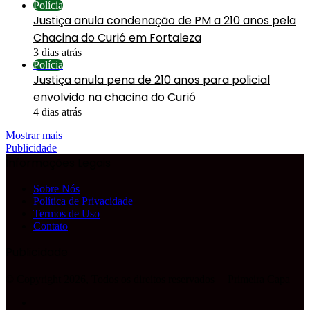
Polícia
Justiça anula condenação de PM a 210 anos pela
Chacina do Curió em Fortaleza
3 dias atrás
Polícia
Justiça anula pena de 210 anos para policial
envolvido na chacina do Curió
4 dias atrás
Mostrar mais
Publicidade
Informações Legais
Sobre Nós
Política de Privacidade
Termos de Uso
Contato
Publicidade
© Copyright 2026, Todos os direitos reservados |
Primeira Capa
Facebook