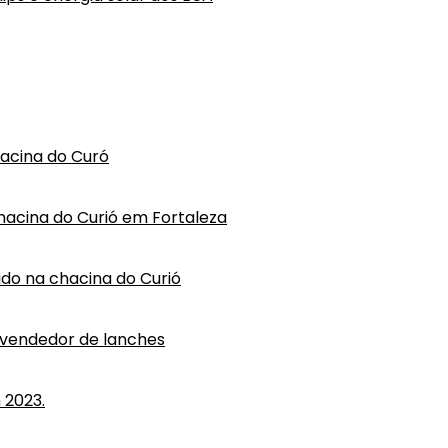
hacina do Curó
hacina do Curió em Fortaleza
vido na chacina do Curió
 vendedor de lanches
 2023.