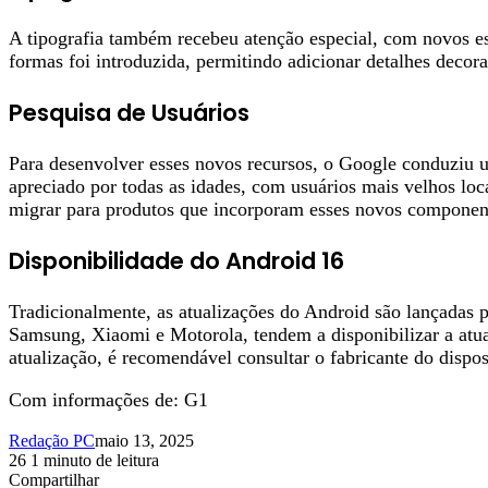
A tipografia também recebeu atenção especial, com novos es
formas foi introduzida, permitindo adicionar detalhes decorat
Pesquisa de Usuários
Para desenvolver esses novos recursos, o Google conduziu 
apreciado por todas as idades, com usuários mais velhos l
migrar para produtos que incorporam esses novos componente
Disponibilidade do Android 16
Tradicionalmente, as atualizações do Android são lançadas pr
Samsung, Xiaomi e Motorola, tendem a disponibilizar a atu
atualização, é recomendável consultar o fabricante do dispos
Com informações de: G1
Redação PC
maio 13, 2025
26
1 minuto de leitura
Facebook
X
Linkedin
Pinterest
WhatsApp
Telegram
Compartilhar