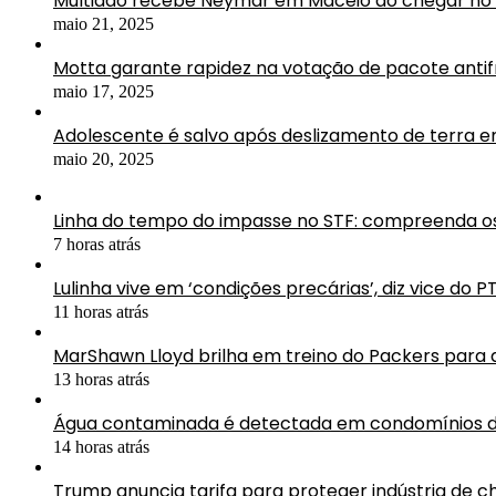
Multidão recebe Neymar em Maceió ao chegar no 
maio 21, 2025
Motta garante rapidez na votação de pacote antif
maio 17, 2025
Adolescente é salvo após deslizamento de terra 
maio 20, 2025
Linha do tempo do impasse no STF: compreenda os
7 horas atrás
Lulinha vive em ‘condições precárias’, diz vice do P
11 horas atrás
MarShawn Lloyd brilha em treino do Packers para
13 horas atrás
Água contaminada é detectada em condomínios d
14 horas atrás
Trump anuncia tarifa para proteger indústria de ch