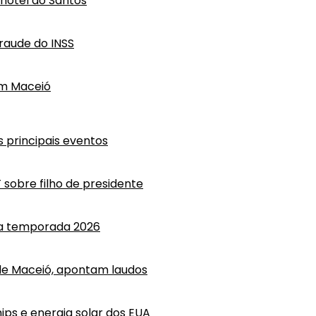
hotel do Santos
raude do INSS
em Maceió
 principais eventos
T sobre filho de presidente
 a temporada 2026
e Maceió, apontam laudos
ips e energia solar dos EUA