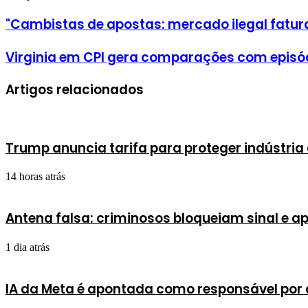
Facebook
X
Linkedin
Pinterest
WhatsApp
Telegram
"Cambistas de apostas: mercado ilegal fatur
Virginia em CPI gera comparações com episódi
Artigos relacionados
Trump anuncia tarifa para proteger indústria 
14 horas atrás
Antena falsa: criminosos bloqueiam sinal e a
1 dia atrás
IA da Meta é apontada como responsável por 