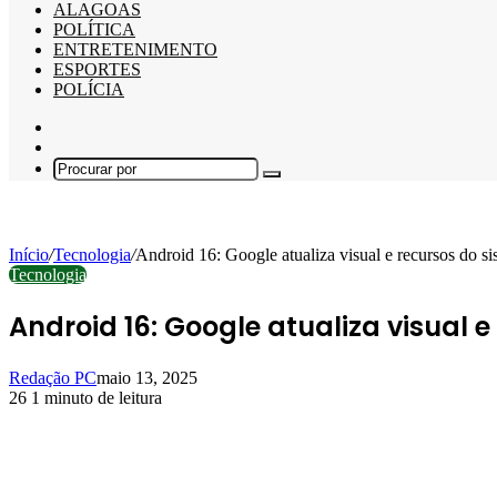
ALAGOAS
POLÍTICA
ENTRETENIMENTO
ESPORTES
POLÍCIA
Barra
Lateral
Switch
skin
Procurar
por
Início
/
Tecnologia
/
Android 16: Google atualiza visual e recursos do s
Tecnologia
Android 16: Google atualiza visual 
Redação PC
maio 13, 2025
26
1 minuto de leitura
Facebook
X
Linkedin
Pinterest
WhatsApp
Telegram