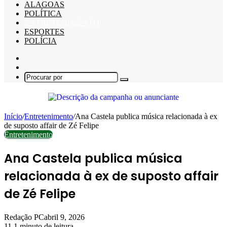
ALAGOAS
POLÍTICA
ENTRETENIMENTO
ESPORTES
POLÍCIA
Barra
Lateral
Switch
skin
Procurar
por
Início
/
Entretenimento
/
Ana Castela publica música relacionada à ex
de suposto affair de Zé Felipe
Entretenimento
Ana Castela publica música
relacionada à ex de suposto affair
de Zé Felipe
Redação PC
abril 9, 2026
11
1 minuto de leitura