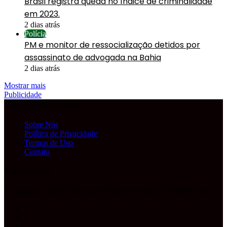
Brasil registra queda no índice de criminalidade
em 2023.
2 dias atrás
Polícia
PM e monitor de ressocialização detidos por
assassinato de advogada na Bahia
2 dias atrás
Mostrar mais
Publicidade
Informações Legais
Sobre Nós
Política de Privacidade
Termos de Uso
Contato
Publicidade
© Copyright 2026, Todos os direitos reservados |
Primeira Capa
Facebook
YouTube
Instagram