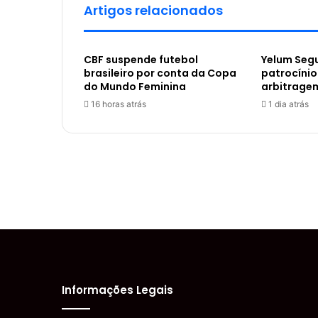
Artigos relacionados
CBF suspende futebol
Yelum Segu
brasileiro por conta da Copa
patrocínio
do Mundo Feminina
arbitrage
16 horas atrás
1 dia atrás
Informações Legais