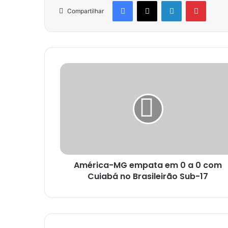
Facebook
X
Linkedin
Pinter
Compartilhar
América-MG empata em 0 a 0 com
Cuiabá no Brasileirão Sub-17