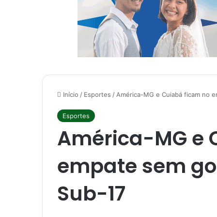
Início
/
Esportes
/
América-MG e Cuiabá ficam no em
Esportes
América-MG e C
empate sem gols
Sub-17