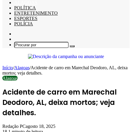
ALAGOAS
POLÍTICA
ENTRETENIMENTO
ESPORTES
POLÍCIA
Barra
Lateral
Switch
skin
Procurar
por
Início
/
Alagoas
/
Acidente de carro em Marechal Deodoro, AL, deixa
mortos; veja detalhes.
Alagoas
Acidente de carro em Marechal
Deodoro, AL, deixa mortos; veja
detalhes.
Redação PC
agosto 18, 2025
18
1 minuto de leitura