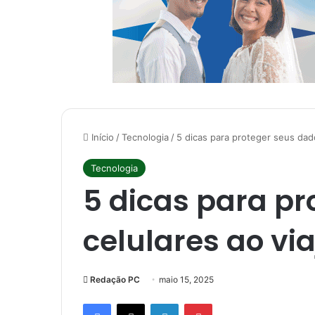
Início
/
Tecnologia
/
5 dicas para proteger seus dado
Tecnologia
5 dicas para pr
celulares ao via
Redação PC
maio 15, 2025
Facebook
X
Linkedin
Pinterest